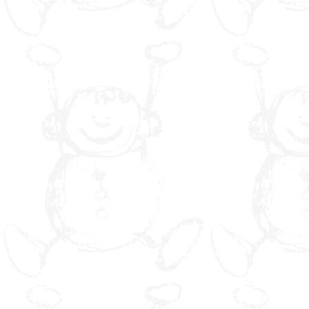
Phénomènes
optiques
Découverte sonore
Inertie &
mouvement
Gamme Musculaire
Gamme
Cardiovasculaire
Gamme Souplesse
Gamme Equilibre et
Coordination