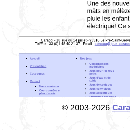
Une des nouve
mâts en mélèze
pluie les enfan
électrique! Ce 
Caracol - 18, rue du 14 juillet - 93310 Le Pré-Saint-Gerv
Tél/Fax : 33.(0)1.48.40.21.37 - Email :
contact@jeux-caraco
Accueil
Nos jeux
Combinaisons
Présentation
modulaires
Jeux pour les tous
Catalogues
petits
Jeux d'eau et de
sable
Contact
Jeux dynamiques
Nous contacter
Jeux conviviaux
Coordonnées et
Jeux acoustiques
plan d'accès
Structures spéciales
Gamme Aquadrat
Actualité
© 2003-2026
Cara
Forêt d'escalade
Partenaires
Structures à
Zone de Téléchargement
grimper
Mentions Légales
Cloisons de jeu
Phénomènes
ondulatoires
Fluides et courants