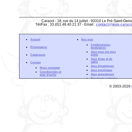
Caracol - 18, rue du 14 juillet - 93310 Le Pré-Saint-Gerv
Tél/Fax : 33.(0)1.48.40.21.37 - Email :
contact@jeux-caraco
Accueil
Nos jeux
Combinaisons
Présentation
modulaires
Jeux pour les tous
Catalogues
petits
Jeux d'eau et de
sable
Contact
Jeux dynamiques
Nous contacter
Jeux conviviaux
Coordonnées et
Jeux acoustiques
plan d'accès
Structures spéciales
Gamme Aquadrat
Actualité
© 2003-2026
Forêt d'escalade
Partenaires
Structures à
Zone de Téléchargement
grimper
Mentions Légales
Cloisons de jeu
Phénomènes
ondulatoires
Fluides et courants
Phénomènes
optiques
Découverte sonore
Inertie &
mouvement
Gamme Musculaire