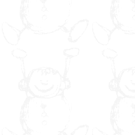
Phénomènes
ondulatoires
Fluides et courants
Phénomènes
optiques
Découverte sonore
Inertie &
mouvement
Gamme Musculaire
Gamme
Cardiovasculaire
Gamme Souplesse
Gamme Equilibre et
Coordination