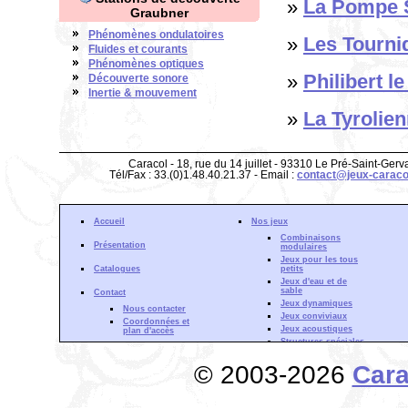
»
La Pompe 
Graubner
Phénomènes ondulatoires
»
Les Tourniq
Fluides et courants
Phénomènes optiques
»
Philibert l
Découverte sonore
Inertie & mouvement
»
La Tyrolien
Caracol - 18, rue du 14 juillet - 93310 Le Pré-Saint-Gerv
Tél/Fax : 33.(0)1.48.40.21.37 - Email :
contact@jeux-caraco
Accueil
Nos jeux
Combinaisons
Présentation
modulaires
Jeux pour les tous
Catalogues
petits
Jeux d'eau et de
sable
Contact
Jeux dynamiques
Nous contacter
Jeux conviviaux
Coordonnées et
Jeux acoustiques
plan d'accès
Structures spéciales
Gamme Aquadrat
Actualité
© 2003-2026
Cara
Forêt d'escalade
Partenaires
Structures à
Zone de Téléchargement
grimper
Mentions Légales
Cloisons de jeu