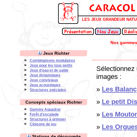
LES JEUX GRANDEUR NAT
Nos gammes 
Jeux Richter
Combinaisons modulaires
Jeux pour les tous petits
Sélectionnez 
Jeux d'eau et de sable
images :
Jeux dynamiques
Jeux conviviaux
Jeux acoustiques
»
Les Balanç
Structures spéciales
»
Le petit D
Concepts spéciaux Richter
Gamme Aquadrat
»
Les Mouto
Forêt d'escalade
Structures à grimper
Cloisons de jeu
»
Les Orgues
Stations de découverte