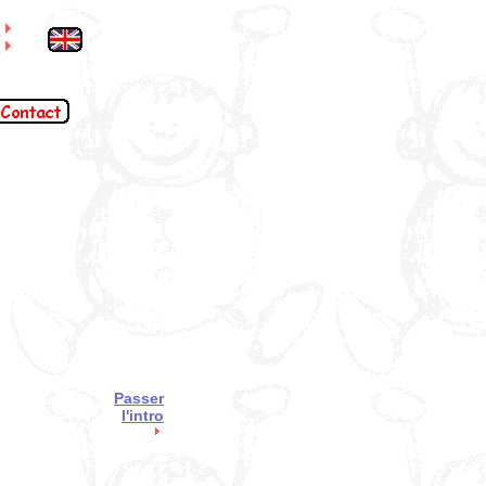
S
l
Passer
l'intro