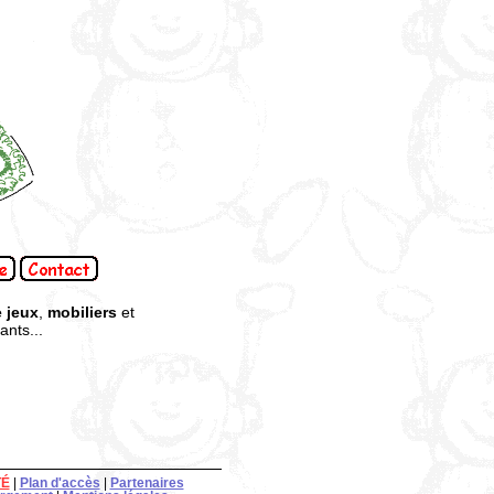
 jeux
,
mobiliers
et
nts...
TÉ
|
Plan d'accès
|
Partenaires