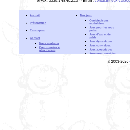
Tél/Fax : 33.(0)1.48.40.21.37 - Email :
contact@jeux-caraco
Accueil
Nos jeux
Combinaisons
Présentation
modulaires
Jeux pour les tous
Catalogues
petits
Jeux d'eau et de
sable
Contact
Jeux dynamiques
Nous contacter
Jeux conviviaux
Coordonnées et
Jeux acoustiques
plan d'accès
Structures spéciales
Gamme Aquadrat
Actualité
© 2003-2026
Forêt d'escalade
Partenaires
Structures à
Zone de Téléchargement
grimper
Mentions Légales
Cloisons de jeu
Phénomènes
ondulatoires
Fluides et courants
Phénomènes
optiques
Découverte sonore
Inertie &
mouvement
Gamme Musculaire
Gamme
Cardiovasculaire
Gamme Souplesse
Gamme Equilibre et
Coordination