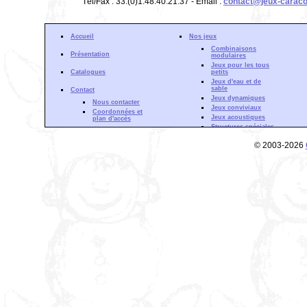
Tél/Fax : 33.(0)1.48.40.21.37 - Email :
contact@jeux-caraco
Accueil
Nos jeux
Combinaisons
Présentation
modulaires
Jeux pour les tous
Catalogues
petits
Jeux d'eau et de
sable
Contact
Jeux dynamiques
Nous contacter
Jeux conviviaux
Coordonnées et
Jeux acoustiques
plan d'accès
Structures spéciales
Gamme Aquadrat
Actualité
© 2003-2026
Forêt d'escalade
Partenaires
Structures à
Zone de Téléchargement
grimper
Mentions Légales
Cloisons de jeu
Phénomènes
ondulatoires
Fluides et courants
Phénomènes
optiques
Découverte sonore
Inertie &
mouvement
Gamme Musculaire
Gamme
Cardiovasculaire
Gamme Souplesse
Gamme Equilibre et
Coordination