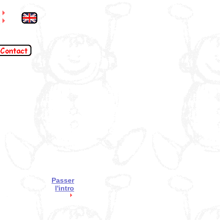
S
l
Passer
l'intro