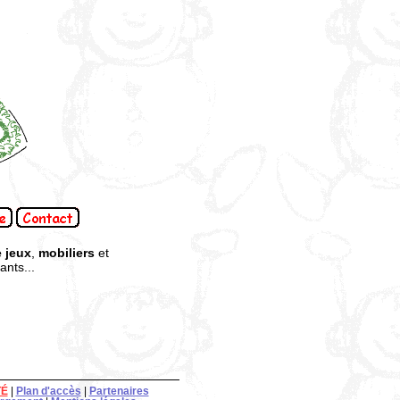
 jeux
,
mobiliers
et
nts...
TÉ
|
Plan d'accès
|
Partenaires