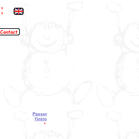
S
l
Passer
l'intro