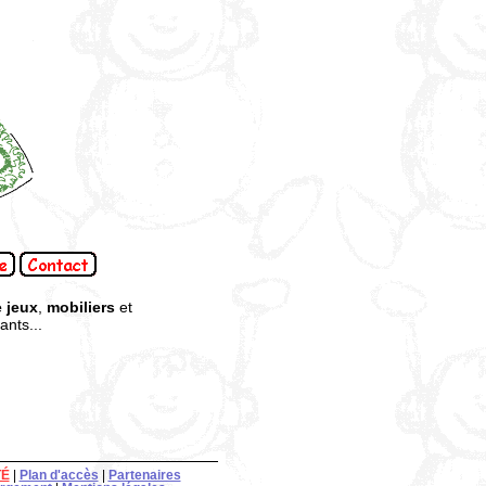
 jeux
,
mobiliers
et
nts...
TÉ
|
Plan d'accès
|
Partenaires