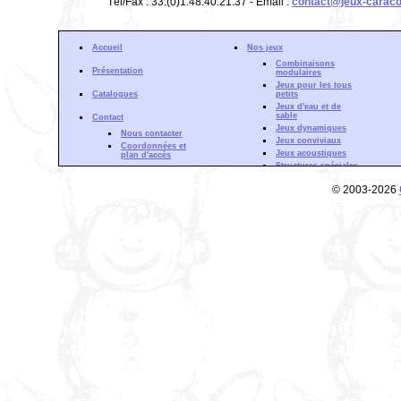
Tél/Fax : 33.(0)1.48.40.21.37 - Email :
contact@jeux-caraco
Accueil
Nos jeux
Combinaisons
Présentation
modulaires
Jeux pour les tous
Catalogues
petits
Jeux d'eau et de
sable
Contact
Jeux dynamiques
Nous contacter
Jeux conviviaux
Coordonnées et
Jeux acoustiques
plan d'accès
Structures spéciales
Gamme Aquadrat
Actualité
© 2003-2026
Forêt d'escalade
Partenaires
Structures à
Zone de Téléchargement
grimper
Mentions Légales
Cloisons de jeu
Phénomènes
ondulatoires
Fluides et courants
Phénomènes
optiques
Découverte sonore
Inertie &
mouvement
Gamme Musculaire
Gamme
Cardiovasculaire
Gamme Souplesse
Gamme Equilibre et
Coordination