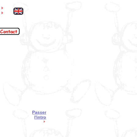
S
l
Passer
l'intro