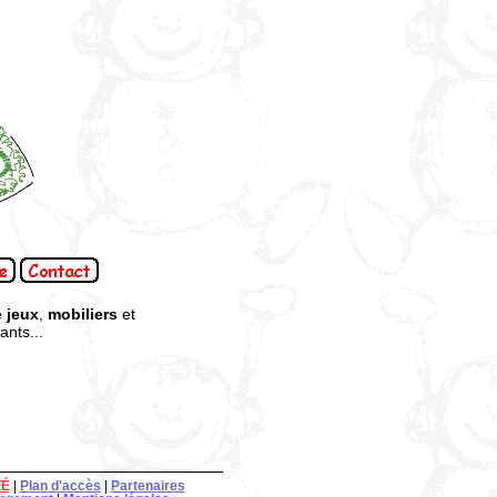
 jeux
,
mobiliers
et
nts...
TÉ
|
Plan d'accès
|
Partenaires